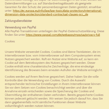
Datenübermittlungen u.a. auf Standardvertragsklauseln als geeignete
Garantien für den Schutz der personenbezogenen Daten gestützt, einsehbar
unter:
https://ec.europa.eu/info/law/law-topic/data-protection/international-
dimension-data-protection/standard-contractual-clauses-scc_de
Zahlungsdienstleister
Verwendung von PayPal
Alle PayPal-Transaktionen unterliegen der PayPal-Datenschutzerklärung. Diese
finden Sie unter
https://www.paypal.com/de/webapps/mpp/ua/privacy-full
Cookies
Unsere Website verwendet Cookies. Cookies sind kleine Textdateien, die im
Internetbrowser bzw. vom Internetbrowser auf dem Computersystem eines
Nutzers gespeichert werden. Ruft ein Nutzer eine Website auf, so kann ein
Cookie auf dem Betriebssystem des Nutzers gespeichert werden. Dieser
Cookie enthält eine charakteristische Zeichenfolge, die eine eindeutige
Identifizierung des Browsers beim erneuten Aufrufen der Website ermöglicht.
Cookies werden auf Ihrem Rechner gespeichert. Daher haben Sie die volle
Kontrolle über die Verwendung von Cookies. Durch die Auswahl
entsprechender technischer Einstellungen in Ihrem Internetbrowser können
Sie vor dem Setzen von Cookies benachrichtigt werden und über die
Annahme einzeln entscheiden sowie die Speicherung der Cookies und
Übermittlung der enthaltenen Daten verhindern. Bereits gespeicherte Cookies
können jederzeit gelöscht werden. Wir weisen Sie jedoch darauf hin, dass Sie
dann gegebenenfalls nicht sämtliche Funktionen dieser Website
vollumfänglich werden nutzen können.