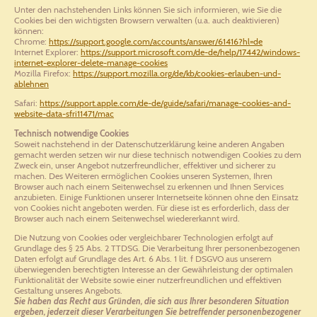
Unter den nachstehenden Links können Sie sich informieren, wie Sie die
Cookies bei den wichtigsten Browsern verwalten (u.a. auch deaktivieren)
können:
Chrome:
https://support.google.com/accounts/answer/61416?hl=de
Internet Explorer:
https://support.microsoft.com/de-de/help/17442/windows-
internet-explorer-delete-manage-cookies
Mozilla Firefox:
https://support.mozilla.org/de/kb/cookies-erlauben-und-
ablehnen
Safari:
https://support.apple.com/de-de/guide/safari/manage-cookies-and-
website-data-sfri11471/mac
Technisch notwendige Cookies
Soweit nachstehend in der Datenschutzerklärung keine anderen Angaben
gemacht werden setzen wir nur diese technisch notwendigen Cookies zu dem
Zweck ein, unser Angebot nutzerfreundlicher, effektiver und sicherer zu
machen. Des Weiteren ermöglichen Cookies unseren Systemen, Ihren
Browser auch nach einem Seitenwechsel zu erkennen und Ihnen Services
anzubieten. Einige Funktionen unserer Internetseite können ohne den Einsatz
von Cookies nicht angeboten werden. Für diese ist es erforderlich, dass der
Browser auch nach einem Seitenwechsel wiedererkannt wird.
Die Nutzung von Cookies oder vergleichbarer Technologien erfolgt auf
Grundlage des § 25 Abs. 2 TTDSG. Die Verarbeitung Ihrer personenbezogenen
Daten erfolgt auf Grundlage des Art. 6 Abs. 1 lit. f DSGVO aus unserem
überwiegenden berechtigten Interesse an der Gewährleistung der optimalen
Funktionalität der Website sowie einer nutzerfreundlichen und effektiven
Gestaltung unseres Angebots.
Sie haben das Recht aus Gründen, die sich aus Ihrer besonderen Situation
ergeben, jederzeit dieser Verarbeitungen Sie betreffender personenbezogener