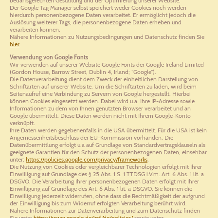
bedarfsgerechten Gestaltung und der Optimierung unserer Website.
Der Google Tag Manager selbst speichert weder Cookies noch werden
hierdurch personenbezogene Daten verarbeitet. Er ermöglicht jedoch die
Auslösung weiterer Tags, die personenbezogene Daten erheben und
verarbeiten können.
Nähere Informationen zu Nutzungsbedingungen und Datenschutz finden Sie
hier
.
Verwendung von Google Fonts
Wir verwenden auf unserer Website Google Fonts der Google Ireland Limited
(Gordon House, Barrow Street, Dublin 4, Irland; “Google”).
Die Datenverarbeitung dient dem Zweck der einheitlichen Darstellung von
Schriftarten auf unserer Website. Um die Schriftarten zu laden, wird beim
Seitenaufruf eine Verbindung zu Servern von Google hergestellt. Hierbei
können Cookies eingesetzt werden. Dabei wird u.a. Ihre IP-Adresse sowie
Informationen zu dem von Ihnen genutzten Browser verarbeitet und an
Google übermittelt. Diese Daten werden nicht mit Ihrem Google-Konto
verknüpft.
Ihre Daten werden gegebenenfalls in die USA übermittelt. Für die USA ist kein
Angemessenheitsbeschluss der EU-Kommission vorhanden. Die
Datenübermittlung erfolgt u.a auf Grundlage von Standardvertragsklauseln als
geeignete Garantien für den Schutz der personenbezogenen Daten, einsehbar
unter:
https://policies.google.com/privacy/frameworks
.
Die Nutzung von Cookies oder vergleichbarer Technologien erfolgt mit Ihrer
Einwilligung auf Grundlage des § 25 Abs. 1 S. 1 TTDSG i.V.m. Art. 6 Abs. 1 lit. a
DSGVO. Die Verarbeitung Ihrer personenbezogenen Daten erfolgt mit Ihrer
Einwilligung auf Grundlage des Art. 6 Abs. 1 lit. a DSGVO. Sie können die
Einwilligung jederzeit widerrufen, ohne dass die Rechtmäßigkeit der aufgrund
der Einwilligung bis zum Widerruf erfolgten Verarbeitung berührt wird.
Nähere Informationen zur Datenverarbeitung und zum Datenschutz finden
Sie unter
https://www.google.de/intl/de/policies/
sowie unter