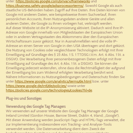
unter:
https://policies.google.com/privacy/frameworks
und
https://business.safety.google/adsprocessorterms/
. Sowohl Google als auch
staatliche US-Behörden haben Zugriff auf Ihre Daten. Ihre Daten können von
Google mit anderen Daten, wie beispielsweise Ihrem Suchverlauf, Ihren
persönlichen Accounts, Ihren Nutzungsdaten anderer Geräte und allen
anderen Daten, die Google zu Ihnen vorliegen hat, verknüpft werden.
Auf dieser Website ist die IP-Anonymisierung aktiviert. Dadurch wird Ihre IP-
Adresse von Google innerhalb von Mitgliedstaaten der Europäischen Union
oder in anderen Vertragsstaaten des Abkommens über den Europäischen
Wirtschaftsraum zuvor gekürzt. Nur in Ausnahmefällen wird die volle IP-
Adresse an einen Server von Google in den USA übertragen und dort gekürzt.
Die Nutzung von Cookies oder vergleichbarer Technologien erfolgt mit Ihrer
Einwilligung auf Grundlage des § 25 Abs. 1 S. 1 TTDSG i.V.m. Art. 6 Abs. 1 lit. a
DSGVO. Die Verarbeitung Ihrer personenbezogenen Daten erfolgt mit Ihrer
Einwilligung auf Grundlage des Art. 6 Abs. 1 lit. a DSGVO. Sie können die
Einwilligung jederzeit widerrufen, ohne dass die Rechtmäßigkeit der aufgrund
der Einwilligung bis zum Widerruf erfolgten Verarbeitung berührt wird.
Nähere Informationen zu Nutzungsbedingungen und Datenschutz finden Sie
unter
https://www.google.com/analytics/terms/de.html
bzw. unter
https://www.google.de/intl/de/policies/
sowie unter
https://policies.google.com/technologies/cookies?hl=de
.
Plug-ins und Sonstiges
Verwendung des Google Tag Managers
Wir verwenden auf unserer Website den Google Tag Manager der Google
Ireland Limited (Gordon House, Barrow Street, Dublin 4, Irland; „Google“).
Mit dieser Anwendung werden JavaScript-Tags und HTML-Tags verwaltet, die
zur Implementierung insbesondere von Tracking- und Analyse-Tools
verwendet werden. Die Datenverarbeitung dient dem Zweck der