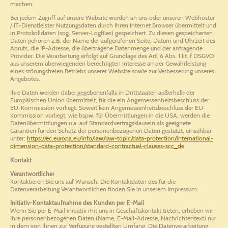
machen.
Bei jedem Zugriff auf unsere Website werden an uns oder unseren Webhoster
/ IT-Dienstleister Nutzungsdaten durch Ihren Internet Browser übermittelt und
in Protokolldaten (sog. Server-Logfiles) gespeichert. Zu diesen gespeicherten
Daten gehören z.B. der Name der aufgerufenen Seite, Datum und Uhrzeit des
Abrufs, die IP-Adresse, die übertragene Datenmenge und der anfragende
Provider. Die Verarbeitung erfolgt auf Grundlage des Art. 6 Abs. 1 lit. f DSGVO
aus unserem überwiegenden berechtigten Interesse an der Gewährleistung
eines störungsfreien Betriebs unserer Website sowie zur Verbesserung unseres
Angebotes.
Ihre Daten werden dabei gegebenenfalls in Drittstaaten außerhalb der
Europäischen Union übermittelt, für die ein Angemessenheitsbeschluss der
EU-Kommission vorliegt. Soweit kein Angemessenheitsbeschluss der EU-
Kommission vorliegt, wie bspw. für Übermittlungen in die USA, werden die
Datenübermittlungen u.a. auf Standardvertragsklauseln als geeignete
Garantien für den Schutz der personenbezogenen Daten gestützt, einsehbar
unter:
https://ec.europa.eu/info/law/law-topic/data-protection/international-
dimension-data-protection/standard-contractual-clauses-scc_de
Kontakt
Verantwortlicher
Kontaktieren Sie uns auf Wunsch. Die Kontaktdaten des für die
Datenverarbeitung Verantwortlichen finden Sie in unserem Impressum.
Initiativ-Kontaktaufnahme des Kunden per E-Mail
Wenn Sie per E-Mail initiativ mit uns in Geschäftskontakt treten, erheben wir
Ihre personenbezogenen Daten (Name, E-Mail-Adresse, Nachrichtentext) nur
in dem von Ihnen zur Verfügung gestellten Umfang. Die Datenverarbeitung